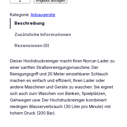
H
Angebot anfragen
o
c
Kategorie:
Anbaugeräte
h
Beschreibung
d
r
Zusätzliche Informationen
u
c
Rezensionen (0)
k
r
Dieser Hochdruckreiniger macht Ihren Norcar-Lader zu
e
einer sanften Straßenreinigungsmaschine. Der
i
Reinigungsgriff und 20 Meter einziehbarer Schlauch
n
machen es einfach und effizient, Ihren Lader oder
i
andere Maschinen und Geräte zu waschen. Sie eignet
g
sich auch zum Waschen von Bänken, Spielplätzen,
e
Gehwegen usw. Der Hochdruckreiniger kombiniert
r
niedrigen Wasserverbrauch (30 Liter pro Minute) mit
M
hohem Druck (200 Bar).
e
n