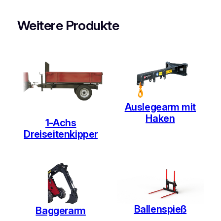
g
e
Weitere Produkte
Auslegearm mit
Haken
1-Achs
Dreiseitenkipper
Ballenspieß
Baggerarm