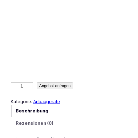
U
Angebot anfragen
n
k
Kategorie:
Anbaugeräte
r
Beschreibung
a
u
Rezensionen (0)
t
b