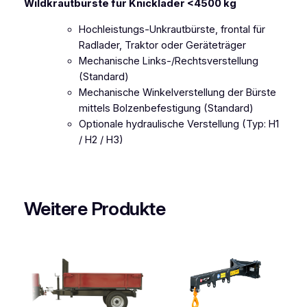
Wildkrautbürste für Knicklader <4500 kg
ü
r
Hochleistungs-Unkrautbürste, frontal für
s
Radlader, Traktor oder Geräteträger
t
Mechanische Links-/Rechtsverstellung
e
(Standard)
M
Mechanische Winkelverstellung der Bürste
e
mittels Bolzenbefestigung (Standard)
n
Optionale hydraulische Verstellung (Typ: H1
g
/ H2 / H3)
e
Weitere Produkte