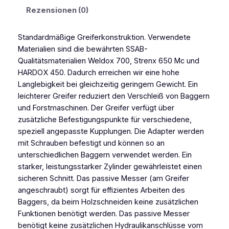
i
Rezensionen (0)
f
e
Standardmäßige Greiferkonstruktion. Verwendete
r
Materialien sind die bewährten SSAB-
M
Qualitätsmaterialien Weldox 700, Strenx 650 Mc und
e
HARDOX 450. Dadurch erreichen wir eine hohe
n
Langlebigkeit bei gleichzeitig geringem Gewicht. Ein
g
leichterer Greifer reduziert den Verschleiß von Baggern
e
und Forstmaschinen. Der Greifer verfügt über
zusätzliche Befestigungspunkte für verschiedene,
speziell angepasste Kupplungen. Die Adapter werden
mit Schrauben befestigt und können so an
unterschiedlichen Baggern verwendet werden. Ein
starker, leistungsstarker Zylinder gewährleistet einen
sicheren Schnitt. Das passive Messer (am Greifer
angeschraubt) sorgt für effizientes Arbeiten des
Baggers, da beim Holzschneiden keine zusätzlichen
Funktionen benötigt werden. Das passive Messer
benötigt keine zusätzlichen Hydraulikanschlüsse vom