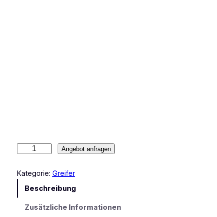
F
Angebot anfragen
ä
l
Kategorie:
Greifer
l
Beschreibung
g
r
Zusätzliche Informationen
e